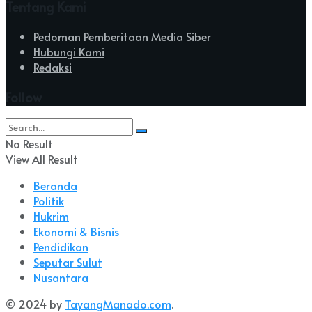
Tentang Kami
Pedoman Pemberitaan Media Siber
Hubungi Kami
Redaksi
Follow
No Result
View All Result
Beranda
Politik
Hukrim
Ekonomi & Bisnis
Pendidikan
Seputar Sulut
Nusantara
© 2024 by
TayangManado.com
.