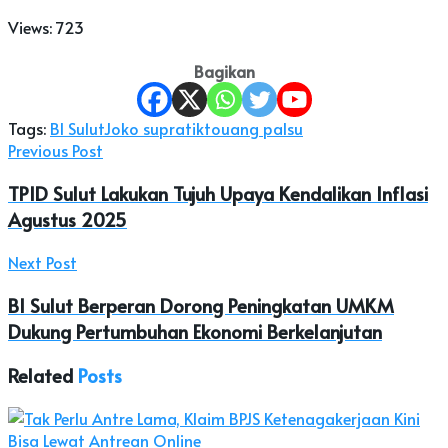
Views:
723
Bagikan
Tags:
BI Sulut
Joko supratikto
uang palsu
Previous Post
TPID Sulut Lakukan Tujuh Upaya Kendalikan Inflasi
Agustus 2025
Next Post
BI Sulut Berperan Dorong Peningkatan UMKM
Dukung Pertumbuhan Ekonomi Berkelanjutan
Related
Posts