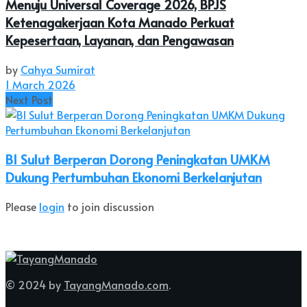
Menuju Universal Coverage 2026, BPJS
Ketenagakerjaan Kota Manado Perkuat
Kepesertaan, Layanan, dan Pengawasan
by
Cahya Sumirat
1 March 2026
Next Post
BI Sulut Berperan Dorong Peningkatan UMKM
Dukung Pertumbuhan Ekonomi Berkelanjutan
Please
login
to join discussion
© 2024 by
TayangManado.com
.