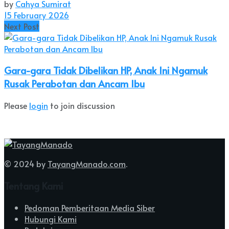
by
Cahya Sumirat
15 February 2026
Next Post
Gara-gara Tidak Dibelikan HP, Anak Ini Ngamuk
Rusak Perabotan dan Ancam Ibu
Please
login
to join discussion
© 2024 by
TayangManado.com
.
Tentang Kami
Pedoman Pemberitaan Media Siber
Hubungi Kami