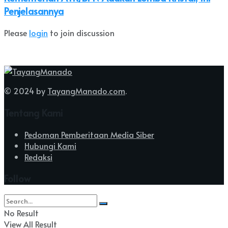
Penjelasannya
Please
login
to join discussion
© 2024 by
TayangManado.com
.
Tentang Kami
Pedoman Pemberitaan Media Siber
Hubungi Kami
Redaksi
Follow
No Result
View All Result