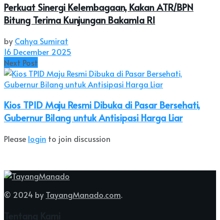
Perkuat Sinergi Kelembagaan, Kakan ATR/BPN
Bitung Terima Kunjungan Bakamla RI
by
Cahya Sumirat
16 December 2025
Next Post
Kios TPID Maju Resmi Dibuka di Pasar Bersehati,
Gubernur Bilang untuk Antisipasi Harga Liar
Please
login
to join discussion
© 2024 by
TayangManado.com
.
Tentang Kami