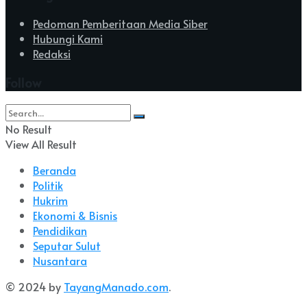
Pedoman Pemberitaan Media Siber
Hubungi Kami
Redaksi
Follow
No Result
View All Result
Beranda
Politik
Hukrim
Ekonomi & Bisnis
Pendidikan
Seputar Sulut
Nusantara
© 2024 by
TayangManado.com
.