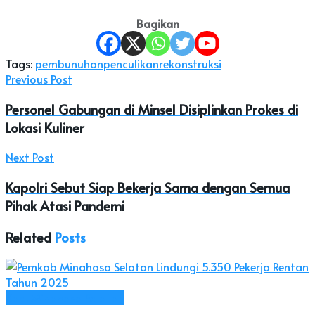
Bagikan
Tags:
pembunuhan
penculikan
rekonstruksi
Previous Post
Personel Gabungan di Minsel Disiplinkan Prokes di
Lokasi Kuliner
Next Post
Kapolri Sebut Siap Bekerja Sama dengan Semua
Pihak Atasi Pandemi
Related
Posts
Kab. Minahasa Selatan