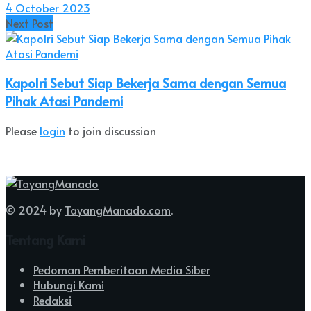
4 October 2023
Next Post
Kapolri Sebut Siap Bekerja Sama dengan Semua
Pihak Atasi Pandemi
Please
login
to join discussion
© 2024 by
TayangManado.com
.
Tentang Kami
Pedoman Pemberitaan Media Siber
Hubungi Kami
Redaksi