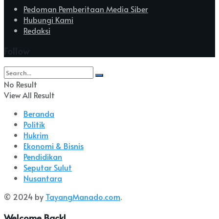
Pedoman Pemberitaan Media Siber
Hubungi Kami
Redaksi
Follow
No Result
View All Result
Beranda
Politik
Hukrim
Ekonomi & Bisnis
Pendidikan
Seputar Sulut
Nusantara
© 2024 by
TayangManado.com
.
Welcome Back!