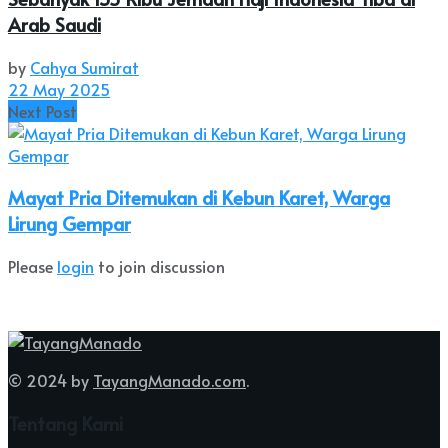
Arab Saudi
by
Cahya Sumirat
22 May 2025
Next Post
Mayat Pria Ditemukan di Kebun Karet, Warga
Lirung Gempar
Please
login
to join discussion
© 2024 by
TayangManado.com
.
Tentang Kami