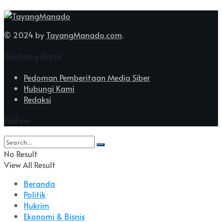
© 2024 by
TayangManado.com
.
Tentang Kami
Pedoman Pemberitaan Media Siber
Hubungi Kami
Redaksi
Follow
No Result
View All Result
Beranda
Politik
Hukrim
Ekonomi & Bisnis